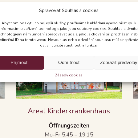
Spravovat Souhlas s cookies
Verkaufsstellen
Abychom poskytli co nejlepší služby, používáme k ukládání a/nebo přístupu k
informacím o zařízení, technologie jako jsou soubory cookies. Souhlas s těmito
echnologiemi nám umožní zpracovávat údaje, jako je chování při procházení ne
edinečná ID na tomto webu. Nesouhlas nebo odvolání souhlasu může nepřízniv
ovlivnit určité vlastnosti a funkce.
Příjmout
Odmítnout
Zobrazit předvolby
Zásady cookies
Areal Kinderkrankenhaus
Öffnungszeiten
Mo-Fr 5.45 – 19.15